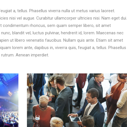
eugiat a, tellus. Phasellus viverra nulla ut metus varius laoreet.
ies nisi vel augue. Curabitur ullamcorper ultricies nisi. Nam eget dui.
et condimentum rhoncus, sem quam semper libero, sit amet
c, blandit vel, luctus pulvinar, hendrerit id, lorem. Maecenas nec
pien ut libero venenatis faucibus. Nullam quis ante. Etiam sit amet
iquam lorem ante, dapibus in, viverra quis, feugiat a, tellus. Phasellus
e rutrum. Aenean imperdiet.