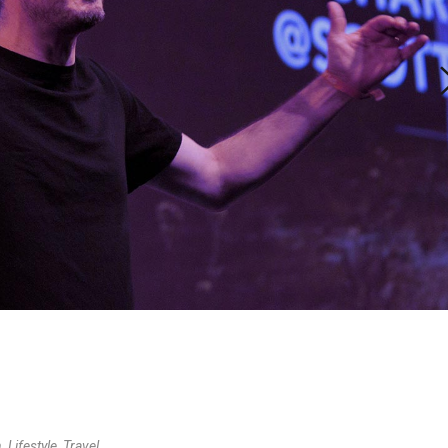
,
,
n
Lifestyle
Travel