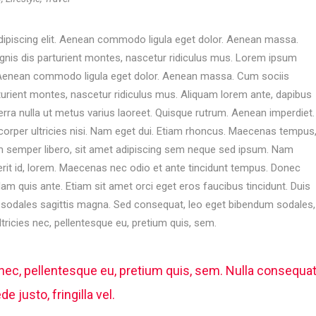
dipiscing elit. Aenean commodo ligula eget dolor. Aenean massa.
is dis parturient montes, nascetur ridiculus mus. Lorem ipsum
t. Aenean commodo ligula eget dolor. Aenean massa. Cum sociis
rient montes, nascetur ridiculus mus. Aliquam lorem ante, dapibus
viverra nulla ut metus varius laoreet. Quisque rutrum. Aenean imperdiet.
amcorper ultricies nisi. Nam eget dui. Etiam rhoncus. Maecenas tempus
 semper libero, sit amet adipiscing sem neque sed ipsum. Nam
rerit id, lorem. Maecenas nec odio et ante tincidunt tempus. Donec
llam quis ante. Etiam sit amet orci eget eros faucibus tincidunt. Duis
ec sodales sagittis magna. Sed consequat, leo eget bibendum sodales,
tricies nec, pellentesque eu, pretium quis, sem.
 nec, pellentesque eu, pretium quis, sem. Nulla consequa
 justo, fringilla vel.