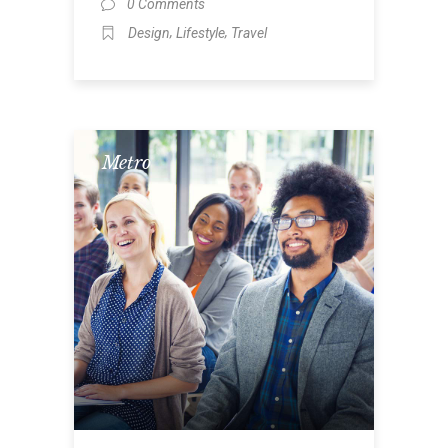
0 Comments
,
,
Design
Lifestyle
Travel
Metro