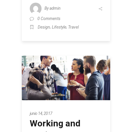
By
admin
0 Comments
,
,
Design
Lifestyle
Travel
Metro
junio 14, 2017
Working and