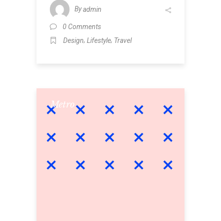
By
admin
0 Comments
,
,
Design
Lifestyle
Travel
Metro