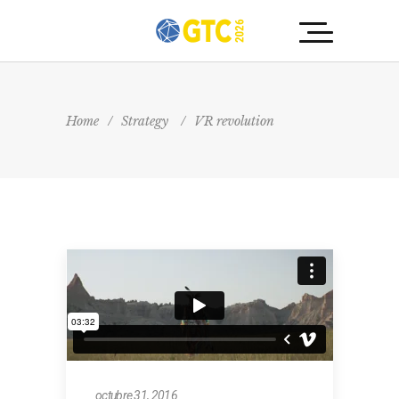
Home
/
Strategy
/
VR revolution
octubre 31, 2016